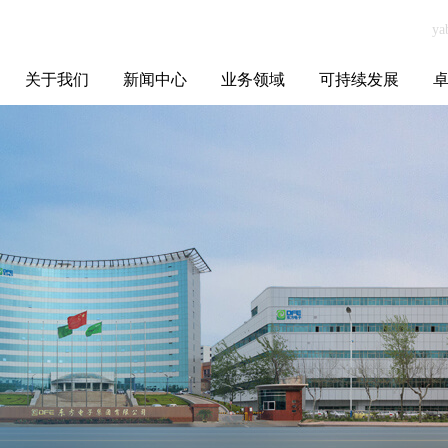
关于我们
新闻中心
业务领域
可持续发展
集团介绍
全球布局
发展历程
资源资质
联系我们
yabo.com北京信
媒体聚焦
智能电网
智慧能源
智慧城市
招标信息
ESG报告
博
合生科技有限公
司新闻