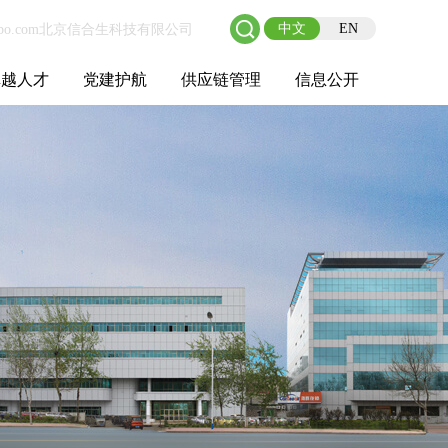
中文
EN
卓越人才
党建护航
供应链管理
信息公开
士后工作站
人才理念
职业成长
校园招聘
社会招聘
招聘动态
党建在线
教育实践
供应链介绍
供应链合作
基本信息
管理架构
人事薪酬
经营成果
重大事项