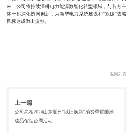
来，公司将持续深耕电力能源数智化转型领域，与各方主
体一起深化协同创新，为新型电力系统建设和“双碳”战略
目标达成做出贡献。
返回列表
上一篇
公司亮相2024山东夏日“以旧换新”消费季暨国潮
臻品馆烟台周活动