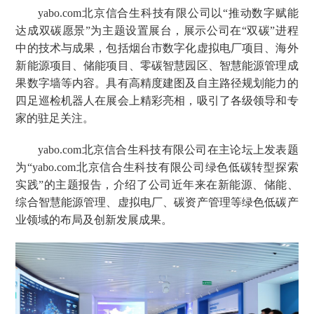
yabo.com北京信合生科技有限公司以“推动数字赋能
达成双碳愿景”为主题设置展台，展示公司在“双碳”进程
中的技术与成果，包括烟台市数字化虚拟电厂项目、海外
新能源项目、储能项目、零碳智慧园区、智慧能源管理成
果数字墙等内容。具有高精度建图及自主路径规划能力的
四足巡检机器人在展会上精彩亮相，吸引了各级领导和专
家的驻足关注。
yabo.com北京信合生科技有限公司在主论坛上发表题
为“yabo.com北京信合生科技有限公司绿色低碳转型探索
实践”的主题报告，介绍了公司近年来在新能源、储能、
综合智慧能源管理、虚拟电厂、碳资产管理等绿色低碳产
业领域的布局及创新发展成果。