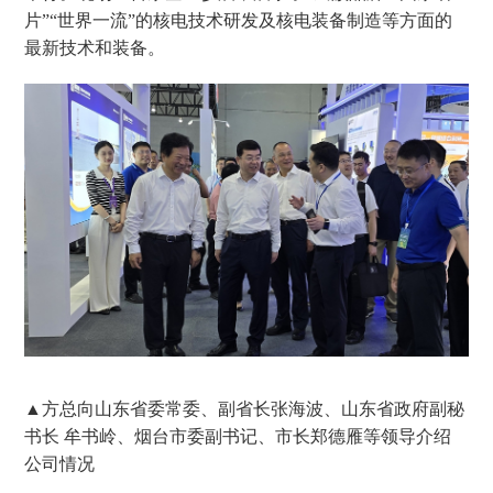
片”“世界一流”的核电技术研发及核电装备制造等方面的
最新技术和装备。
▲
方总向山东省委常委、副省长张海波、山东省政府副秘
书长 牟书岭、烟台市委副书记、市长郑德雁等领导介绍
公司情况