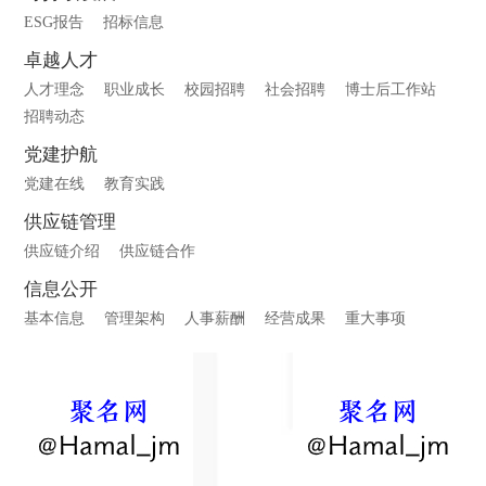
ESG报告
招标信息
卓越人才
人才理念
职业成长
校园招聘
社会招聘
博士后工作站
招聘动态
党建护航
党建在线
教育实践
供应链管理
供应链介绍
供应链合作
信息公开
基本信息
管理架构
人事薪酬
经营成果
重大事项