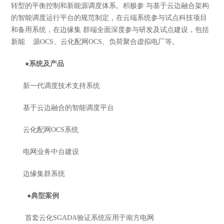
转型的平衡控制和新能源调度体系。积极参 与基于云边融合架构
的智能调度运行平台的规范制定，在云端系统参与试点科技项目
和备用系统，在边缘集 群端全面深度参与研发及试点建设，包括
新能 源OCS、云化配网OCS、负荷聚合虚拟电厂等。
●
系统及产品
新一代调度技术支持系统
基于云边融合的智能调度平台
云化配网OCS系统
电网业务中台建设
边缘集群系统
●
典型案例
首套云化SGADA验证系统应用于南方电网