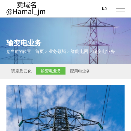
EN
输变电业务
首页
业务领域
智能电网
输变电业务
您当前的位置：
>
>
>
输变电业务
调度及云化
配用电业务